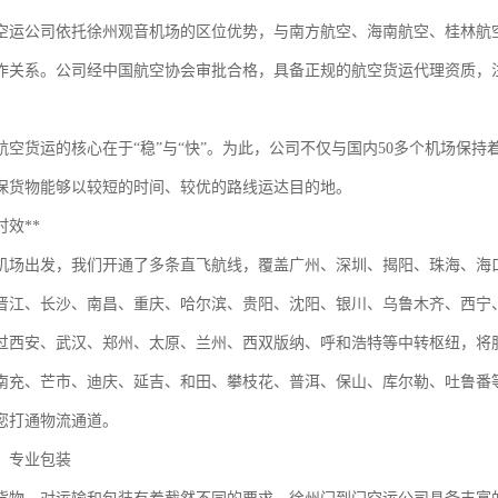
空运公司依托徐州观音机场的区位优势，与南方航空、海南航空、桂林航
作关系。公司经中国航空协会审批合格，具备正规的航空货运代理资质，注
航空货运的核心在于“稳”与“快”。为此，公司不仅与国内50多个机场保
保货物能够以较短的时间、较优的路线运达目的地。
效**
机场出发，我们开通了多条直飞航线，覆盖广州、深圳、揭阳、珠海、海
晋江、长沙、南昌、重庆、哈尔滨、贵阳、沈阳、银川、乌鲁木齐、西宁
过西安、武汉、郑州、太原、兰州、西双版纳、呼和浩特等中转枢纽，将
南充、芒市、迪庆、延吉、和田、攀枝花、普洱、保山、库尔勒、吐鲁番
您打通物流通道。
，专业包装