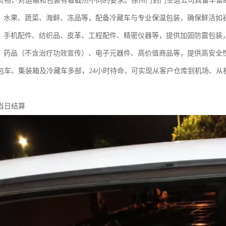
货物，对运输和包装有着截然不同的要求。徐州门到门空运公司具备丰富
：
水果、蔬菜、海鲜、冻品等，配备冷藏车与专业保温包装，确保鲜活如
：
手机配件、纺织品、皮革、工程配件、精密仪器等，提供加固防震包装
：
药品（不含治疗功效宣传）、电子元器件、高价值商品等，提供高安全
包车、集装箱及冷藏车多部，24小时待命，可实现从客户仓库到机场、从
当日结算