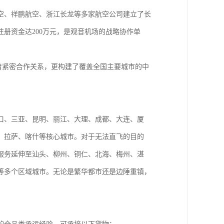
空、祥鹏航空、浙江长龙等多家航空公司建立了长
册资金达200万元，是观音机场的战略协作单
持着紧密合作关系，更构建了覆盖全国主要城市的中
口、三亚、昆明、丽江、大理、成都、大连、厦
、拉萨、喀什等核心城市。对于无法直飞的目的
服务延伸至汕头、柳州、铜仁、北海、梅州、湛
等多个区域城市。无论是繁华都市还是边陲重镇，