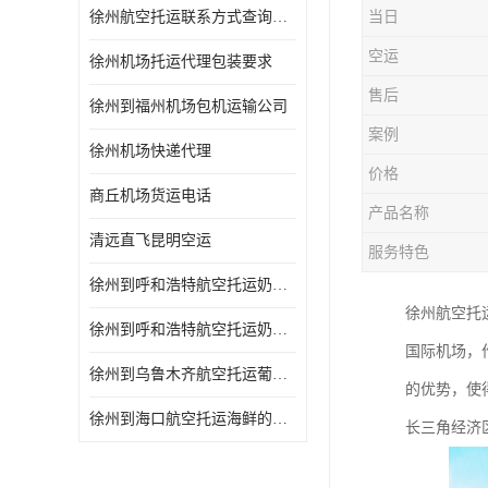
徐州航空托运联系方式查询网站
当日
空运
徐州机场托运代理包装要求
售后
徐州到福州机场包机运输公司
案例
徐州机场快递代理
价格
商丘机场货运电话
产品名称
清远直飞昆明空运
服务特色
徐州到呼和浩特航空托运奶制品的规定 空运专线-一站式服务
徐州航空托
徐州到呼和浩特航空托运奶制品的规定 当天办理当天到达
国际机场，
徐州到乌鲁木齐航空托运葡萄干的包装 空运专线-一站式服务
的优势，使
徐州到海口航空托运海鲜的运输时间 空运专线-一站式服务
长三角经济