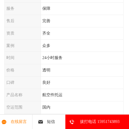
服务
保障
售后
完善
资质
齐全
案例
众多
时间
24小时服务
价格
透明
口碑
良好
产品名称
航空件托运
空运范围
国内
服务特色
当日达、当天到、加急空运
在线留言
短信
拔打电话 15951743893