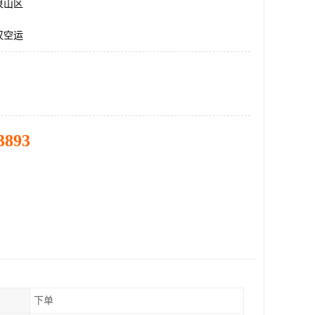
泉山区
汉空运
3893
下单