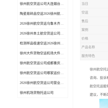
徐州航空货运公司大连烟台专线2026北方设备空运方案
当日
空运
陶瓷易碎品空运2026徐州航空货运加固包装货运服务
售后
2026徐州航空货运乌鲁木齐专线西北大件稳定舱位空运
案例
2026徐州本土航空货运公司不含中介直对接机场货运站
价格
检测样品极速空运2026徐州航空货运实验室快件运输
产品名称
徐州大件货物空运机场大件航空托运公司
服务特色
徐州航空货运公司成都重庆专线2026西南急件次日达方案
徐州航空托
徐州航空货运公司哪家运价低？2026多家服务商报价对比
咨询、投诉
2026徐州航空货运公司营业时间观音机场货运站办理时间
航空托运能
徐州机场货物托运公司
建议，不断