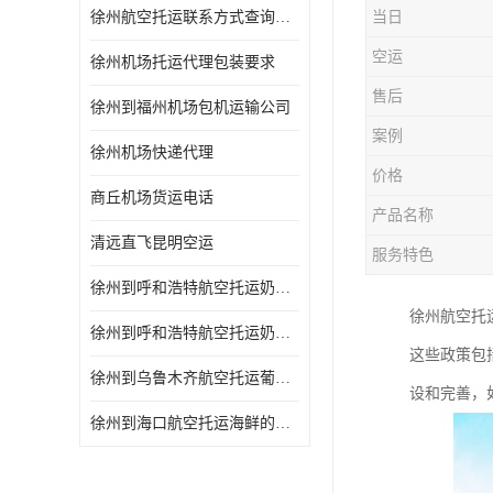
徐州航空托运联系方式查询网站
当日
空运
徐州机场托运代理包装要求
售后
徐州到福州机场包机运输公司
案例
徐州机场快递代理
价格
商丘机场货运电话
产品名称
清远直飞昆明空运
服务特色
徐州到呼和浩特航空托运奶制品的规定 空运专线-一站式服务
徐州航空托
徐州到呼和浩特航空托运奶制品的规定 当天办理当天到达
这些政策包
徐州到乌鲁木齐航空托运葡萄干的包装 空运专线-一站式服务
设和完善，
徐州到海口航空托运海鲜的运输时间 空运专线-一站式服务