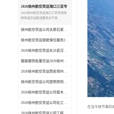
2026徐州航空货运海口三亚专
线海鲜恒温空运配送服务
2026徐州航空货运海口三亚专线海
鲜恒温空运配送服务对于徐..
徐州航空货运公司太原石家庄专线2026华北货物空运
徐州航空货运锁舱保位服务2026旺季稳定舱位货运保障
2026徐州航空货运长沙武汉专线华中工厂急件当日派送
服装服饰批量空运2026徐州航空货运电商大货包舱渠道
2026徐州航空货运西安郑州专线中原企业加急货运通道
徐州航空货运公司昆明贵阳专线2026生鲜水果冷链直达
2026徐州航空货运公司苗木花卉空运绿植保湿航空运输
2026徐州航空货运公司化工普货空运合规安检托运方案
在当今快节奏的
2026徐州航空货运公司工程机械配件空运徐工设备急运方案