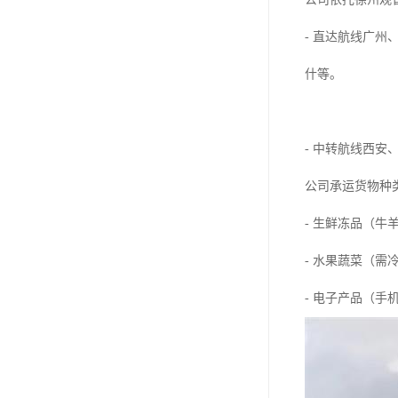
- 直达航线广
什等。
- 中转航线西
公司承运货物种
- 生鲜冻品（牛
- 水果蔬菜（需
- 电子产品（手